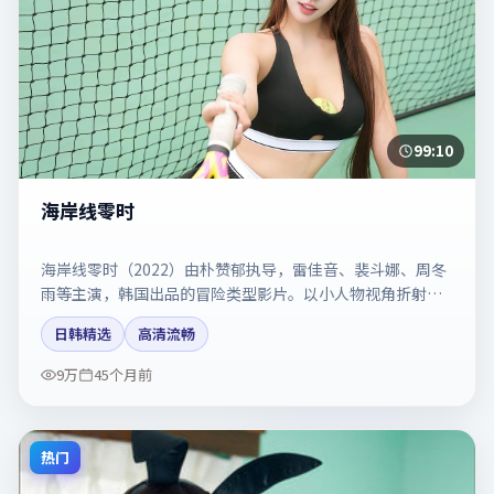
99:10
海岸线零时
海岸线零时（2022）由朴赞郁执导，雷佳音、裴斗娜、周冬
雨等主演，韩国出品的冒险类型影片。以小人物视角折射时
代切片。剧情简介与主创信息可供检索参考，上映日期以片
日韩精选
高清流畅
方资料为准。
9万
45个月前
热门