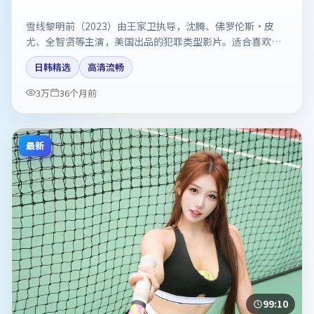
雪线黎明前（2023）由王家卫执导，沈腾、佛罗伦斯·皮
尤、全智贤等主演，美国出品的犯罪类型影片。适合喜欢强
情节与反转的观众。剧情简介与主创信息可供检索参考，上
日韩精选
高清流畅
映日期以片方资料为准。
3万
36个月前
最新
99:10