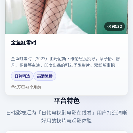
98:32
金鱼缸零时
金鱼缸零时（2023）由丹尼斯·维伦纽瓦执导，章子怡、廖
凡、杨幂等主演，印度出品的科幻类型影片。双线叙事把悬
念保持到最后一刻。剧情简介与主创信息可供检索参考，上
日韩精选
高清流畅
映日期以片方资料为准。
9万
41个月前
平台特色
日韩影视汇
为「
日韩电视剧电影在线看
」用户打造清晰
好用的找片与观影体验