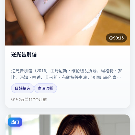
99:15
逆光告别信
逆光告别信（2016）由丹尼斯·维伦纽瓦执导，玛格特·罗
比、汤姆·哈迪、艾米莉·布朗特等主演，法国出品的喜剧
类型影片。动作场面与情感戏比例拿捏得当。剧情简介与主
日韩精选
高清流畅
创信息可供检索参考，上映日期以片方资料为准。
9.2万
117个月前
热门