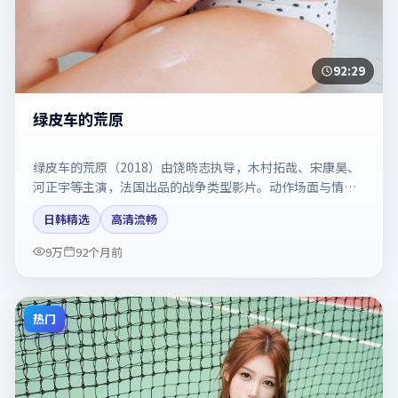
92:29
绿皮车的荒原
绿皮车的荒原（2018）由饶晓志执导，木村拓哉、宋康昊、
河正宇等主演，法国出品的战争类型影片。动作场面与情感
戏比例拿捏得当。剧情简介与主创信息可供检索参考，上映
日韩精选
高清流畅
日期以片方资料为准。
9万
92个月前
热门