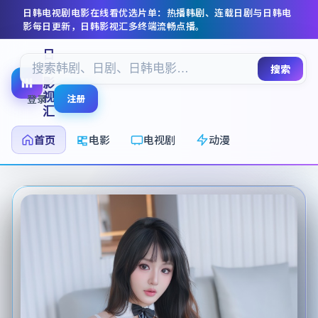
日韩电视剧电影在线看
优选片单：热播韩剧、连载日剧与日韩电
影每日更新，
日韩影视汇
多终端流畅点播。
日
韩
搜索
影
视
登录
注册
汇
首页
电影
电视剧
动漫