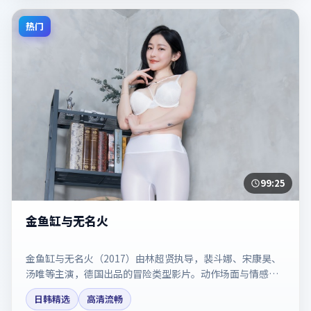
热门
99:25
金鱼缸与无名火
金鱼缸与无名火（2017）由林超贤执导，裴斗娜、宋康昊、
汤唯等主演，德国出品的冒险类型影片。动作场面与情感戏
比例拿捏得当。剧情简介与主创信息可供检索参考，上映日
日韩精选
高清流畅
期以片方资料为准。