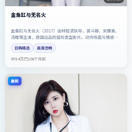
金鱼缸与无名火
金鱼缸与无名火（2017）由林超贤执导，裴斗娜、宋康昊、
汤唯等主演，德国出品的冒险类型影片。动作场面与情感戏
比例拿捏得当。剧情简介与主创信息可供检索参考，上映日
日韩精选
高清流畅
期以片方资料为准。
9.4万
108个月前
最新