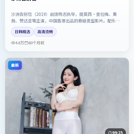
沙洲告别信（2019）由饶晓志执导，提莫西·查拉梅、黄
渤、赞达亚等主演，中国香港出品的悬疑类型影片。配乐与
剪辑强化了宿命感。剧情简介与主创信息可供检索参考，上
日韩精选
高清流畅
映日期以片方资料为准。
4.6万
80个月前
最新
99:25