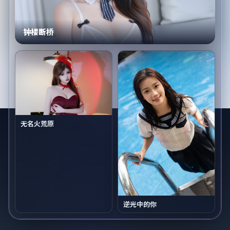
钟楼断桥
无名火荒原
逆光中的你