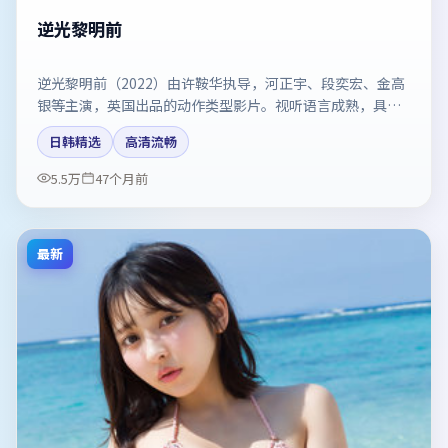
逆光黎明前
逆光黎明前（2022）由许鞍华执导，河正宇、段奕宏、金高
银等主演，英国出品的动作类型影片。视听语言成熟，具备
院线质感。剧情简介与主创信息可供检索参考，上映日期以
日韩精选
高清流畅
片方资料为准。
5.5万
47个月前
最新