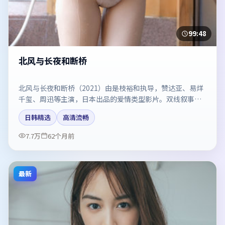
99:48
北风与长夜和断桥
北风与长夜和断桥（2021）由是枝裕和执导，赞达亚、易烊
千玺、周迅等主演，日本出品的爱情类型影片。双线叙事把
悬念保持到最后一刻。剧情简介与主创信息可供检索参考，
日韩精选
高清流畅
上映日期以片方资料为准。
7.7万
62个月前
最新