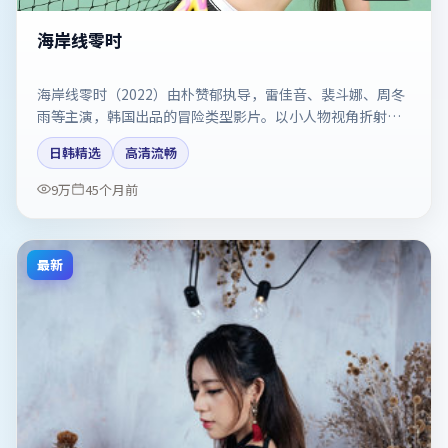
海岸线零时
海岸线零时（2022）由朴赞郁执导，雷佳音、裴斗娜、周冬
雨等主演，韩国出品的冒险类型影片。以小人物视角折射时
代切片。剧情简介与主创信息可供检索参考，上映日期以片
日韩精选
高清流畅
方资料为准。
9万
45个月前
最新