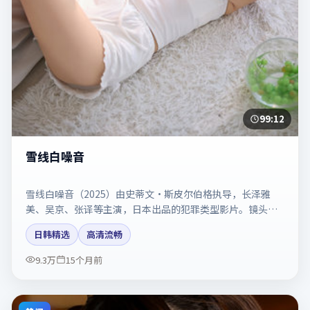
99:12
雪线白噪音
雪线白噪音（2025）由史蒂文·斯皮尔伯格执导，长泽雅
美、吴京、张译等主演，日本出品的犯罪类型影片。镜头克
制却充满张力，人物弧光完整。剧情简介与主创信息可供检
日韩精选
高清流畅
索参考，上映日期以片方资料为准。
9.3万
15个月前