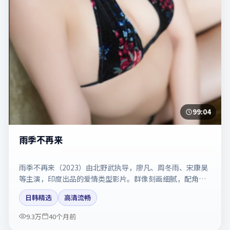
99:04
雨季不再来
雨季不再来（2023）由北野武执导，廖凡、周冬雨、宋康昊
等主演，印度出品的爱情类型影片。群像刻画细腻，配角同
样出彩。剧情简介与主创信息可供检索参考，上映日期以片
日韩精选
高清流畅
方资料为准。
9.3万
40个月前