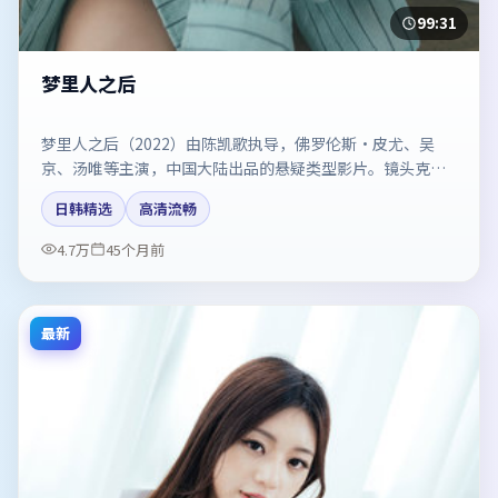
99:31
梦里人之后
梦里人之后（2022）由陈凯歌执导，佛罗伦斯·皮尤、吴
京、汤唯等主演，中国大陆出品的悬疑类型影片。镜头克制
却充满张力，人物弧光完整。剧情简介与主创信息可供检索
日韩精选
高清流畅
参考，上映日期以片方资料为准。
4.7万
45个月前
最新