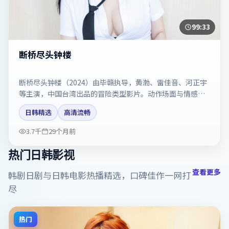
99:33
断桥尽头钟楼
断桥尽头钟楼（2024）由毕赣执导，黄渤、雷佳音、河正宇
等主演，中国台湾出品的冒险类型影片。动作场面与情感戏
比例拿捏得当。剧情简介与主创信息可供检索参考，上映日
日韩精选
高清流畅
期以片方资料为准。
3.7千
29个月前
热门日韩影视
查看更多
韩剧日剧与日韩电影热播精选，口碑佳作一网打
尽
热门