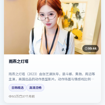
99:44
雨燕之灯塔
雨燕之灯塔（2023）由张艺谋执导，裴斗娜、黄渤、周迅等
主演，英国出品的动作类型影片。动作场面与情感戏比例拿
捏得当。剧情简介与主创信息可供检索参考，上映日期以片
日韩精选
高清流畅
方资料为准。
9.5万
37个月前