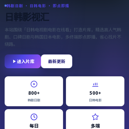
韩剧日剧 · 日韩电影 · 即点即播
日韩影视汇
本站围绕「
日韩电视剧电影在线看
」打造片库，精选高人气韩
剧、口碑日剧与韩国日本电影，多终端即点即播，省心找片不
绕路。
进入片库
最新更新
800+
500+
韩剧日剧
日韩电影
每日
多端